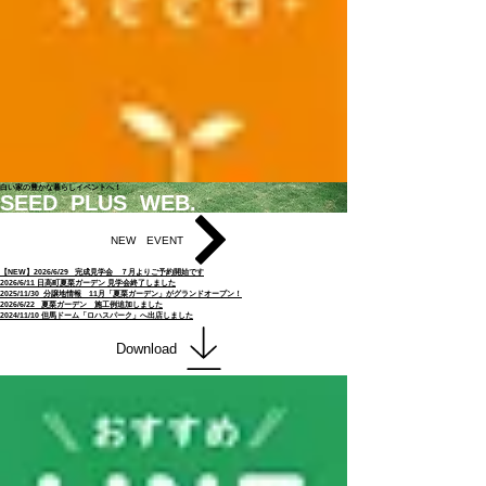
白い家の豊かな暮らしイベントへ！
SEED PLUS WEB.
NEW EVENT
【NEW】2026/6/29 完成見学会 ７月よりご予約開始です
2026/6/11 日高町夏栗ガーデン 見学会終了しました
2025/11/30 分譲地情報 11月「夏栗ガーデン」がグランドオープン！
2026/6/22 夏栗ガーデン 施工例追加しました
2024/11/10 但馬ドーム「ロハスパーク」へ出店しました
Download