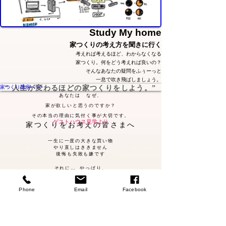
Study My home
家つくりの考え方を聞きに行く
​考えれば考えるほど、わからなくなる
家つくり。何をどう考えれば良いの？
そんなあなたの疑問をふぅーっと
一息で吹き飛ばしましょう。
家つくり講座へ >>
​” 人生が変わるほどの家つくりをしよう。”
あなたは
​なぜ、
家が欲しいと思うのですか？
​その
​本当の理由に気付く事が大切です。
ゲストハウス見学より
家つくりをお考えの皆さまへ
一生に一度
の大きな買い物
やり直し
はき
き
ま
せ
ん
後悔も失敗も嫌です
それに…
やっぱり、
納得できるものを
手に入れたい​
こんな考えをお持ちではありませんか？
Phone
Email
Facebook
見て、聞いて、感じることは大切です
そして
あなたにとって本当に大切なものは、