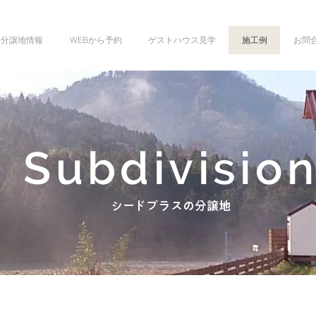
分譲地情報
WEBから予約
ゲストハウス見学
施工例
お問
Subdivisio
​シードプラスの分譲地