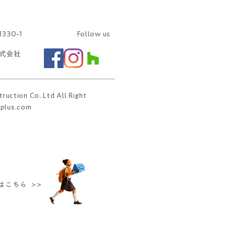
30-1
Follow us
株式会社
uction Co,.Ltd All Right
plus
.com
はこちら >>