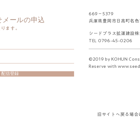
​669－5379
せメールの申込
兵庫県豊岡市日高町名色13
送ります。
​シードプラス拡運建設
​TEL 0796-45-0206
©2019 by KOHUN Constr
Reserve with
www.seed
配信登録
旧サイトへ戻る場合